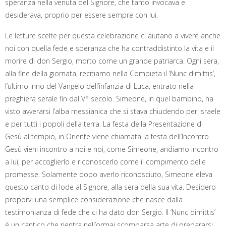
speranza nella venuta del Signore, che tanto invocava e
desiderava, proprio per essere sempre con lui.
Le letture scelte per questa celebrazione ci aiutano a vivere anche
noi con quella fede e speranza che ha contraddistinto la vita e il
morire di don Sergio, morto come un grande patriarca. Ogni sera,
alla fine della giornata, recitiamo nella Compieta il ‘Nunc dimittis’,
l’ultimo inno del Vangelo dell’infanzia di Luca, entrato nella
preghiera serale fin dal V° secolo. Simeone, in quel bambino, ha
visto avverarsi l’alba messianica che si stava chiudendo per Israele
e per tutti i popoli della terra. La festa della Presentazione di
Gesù al tempio, in Oriente viene chiamata la festa dell’Incontro.
Gesù vieni incontro a noi e noi, come Simeone, andiamo incontro
a lui, per accoglierlo e riconoscerlo come il compimento delle
promesse. Solamente dopo averlo riconosciuto, Simeone eleva
questo canto di lode al Signore, alla sera della sua vita. Desidero
proporvi una semplice considerazione che nasce dalla
testimonianza di fede che ci ha dato don Sergio. Il ‘Nunc dimittis’
è un cantico che rientra nell’ormai scomparsa arte di prepararsi