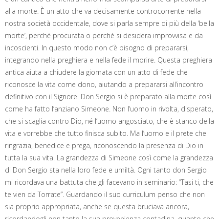
alla morte. È un atto che va decisamente controcorrente nella
nostra società occidentale, dove si parla sempre di più della ‘bella
morte’, perché procurata o perché si desidera improvvisa e da
incoscienti. In questo modo non c’è bisogno di prepararsi,
integrando nella preghiera e nella fede il morire. Questa preghiera
antica aiuta a chiudere la giornata con un atto di fede che
riconosce la vita come dono, aiutando a prepararsi all’incontro
definitivo con il Signore. Don Sergio si è preparato alla morte così
come ha fatto l’anziano Simeone. Non l’uomo in rivolta, disperato,
che si scaglia contro Dio, né l’uomo angosciato, che è stanco della
vita e vorrebbe che tutto finisca subito. Ma l’uomo e il prete che
ringrazia, benedice e prega, riconoscendo la presenza di Dio in
tutta la sua vita. La grandezza di Simeone così come la grandezza
di Don Sergio sta nella loro fede e umiltà. Ogni tanto don Sergio
mi ricordava una battuta che gli facevano in seminario: “Tasi ti, che
te vien da Torrate”. Guardando il suo curriculum penso che non
sia proprio appropriata, anche se questa bruciava ancora,
ricordandogli non tanto la sua provenienza contadina, quanto che