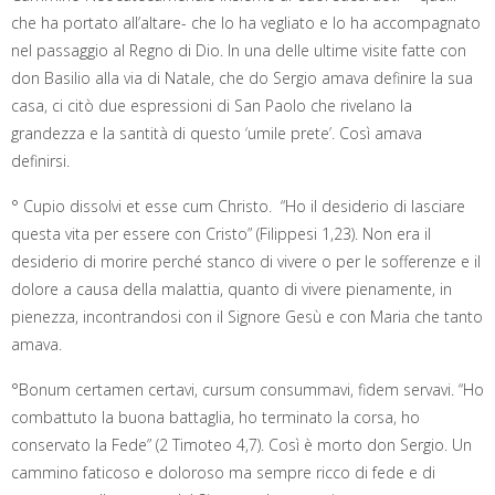
che ha portato all’altare- che lo ha vegliato e lo ha accompagnato
nel passaggio al Regno di Dio. In una delle ultime visite fatte con
don Basilio alla via di Natale, che do Sergio amava definire la sua
casa, ci citò due espressioni di San Paolo che rivelano la
grandezza e la santità di questo ‘umile prete’. Così amava
definirsi.
° Cupio dissolvi et esse cum Christo. “Ho il desiderio di lasciare
questa vita per essere con Cristo” (Filippesi 1,23). Non era il
desiderio di morire perché stanco di vivere o per le sofferenze e il
dolore a causa della malattia, quanto di vivere pienamente, in
pienezza, incontrandosi con il Signore Gesù e con Maria che tanto
amava.
°Bonum certamen certavi, cursum consummavi, fidem servavi. “Ho
combattuto la buona battaglia, ho terminato la corsa, ho
conservato la Fede” (2 Timoteo 4,7). Così è morto don Sergio. Un
cammino faticoso e doloroso ma sempre ricco di fede e di