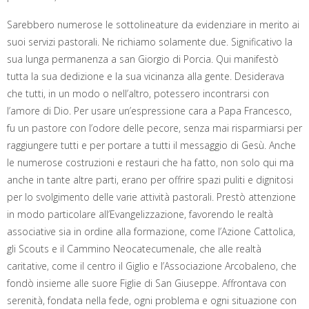
Sarebbero numerose le sottolineature da evidenziare in merito ai
suoi servizi pastorali. Ne richiamo solamente due. Significativo la
sua lunga permanenza a san Giorgio di Porcia. Qui manifestò
tutta la sua dedizione e la sua vicinanza alla gente. Desiderava
che tutti, in un modo o nell’altro, potessero incontrarsi con
l’amore di Dio. Per usare un’espressione cara a Papa Francesco,
fu un pastore con l’odore delle pecore, senza mai risparmiarsi per
raggiungere tutti e per portare a tutti il messaggio di Gesù. Anche
le numerose costruzioni e restauri che ha fatto, non solo qui ma
anche in tante altre parti, erano per offrire spazi puliti e dignitosi
per lo svolgimento delle varie attività pastorali. Prestò attenzione
in modo particolare all’Evangelizzazione, favorendo le realtà
associative sia in ordine alla formazione, come l’Azione Cattolica,
gli Scouts e il Cammino Neocatecumenale, che alle realtà
caritative, come il centro il Giglio e l’Associazione Arcobaleno, che
fondò insieme alle suore Figlie di San Giuseppe. Affrontava con
serenità, fondata nella fede, ogni problema e ogni situazione con