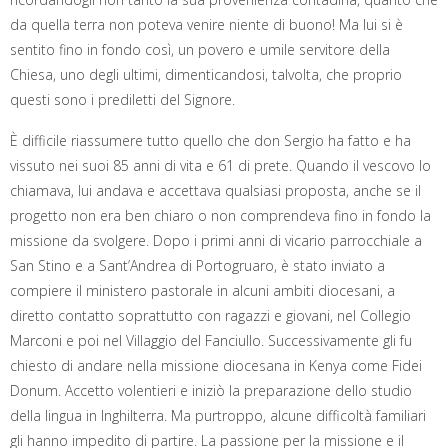
da quella terra non poteva venire niente di buono! Ma lui si è
sentito fino in fondo così, un povero e umile servitore della
Chiesa, uno degli ultimi, dimenticandosi, talvolta, che proprio
questi sono i prediletti del Signore.
È difficile riassumere tutto quello che don Sergio ha fatto e ha
vissuto nei suoi 85 anni di vita e 61 di prete. Quando il vescovo lo
chiamava, lui andava e accettava qualsiasi proposta, anche se il
progetto non era ben chiaro o non comprendeva fino in fondo la
missione da svolgere. Dopo i primi anni di vicario parrocchiale a
San Stino e a Sant’Andrea di Portogruaro, è stato inviato a
compiere il ministero pastorale in alcuni ambiti diocesani, a
diretto contatto soprattutto con ragazzi e giovani, nel Collegio
Marconi e poi nel Villaggio del Fanciullo. Successivamente gli fu
chiesto di andare nella missione diocesana in Kenya come Fidei
Donum. Accetto volentieri e iniziò la preparazione dello studio
della lingua in Inghilterra. Ma purtroppo, alcune difficoltà familiari
gli hanno impedito di partire. La passione per la missione e il