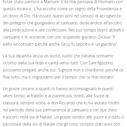
fosse stato parroco a Marsure. E lui mai pensava di ritornarci con
questo incarico. L’ha accolto come un segno della Provvidenza e
un dono di Dio. Ha vissuto questi anni nel servizio di accoglienza
dei pellegrini che giungevano al santuario, dedicandosi all’ascolto,
alla predicazione e alle confessioni. Nel suo tempo libero abbellì il
santuario e le vicinanze con uno stupendo giardino. Diceva: “Il
bello va coltivato perché anche Gesù fu sepolto in un giardino”.
La sua dipartita lascia un vuoto, vuoto che tuttavia sentiamo
ricolmo dalla sua fede e carità verso tutti. Con Sant’Agostino
possiamo pregare anche noi: “Signore non ti chiediamo perché ce
l’hai tolto, ma ti ringraziamo per il tempo che ce l’hai donato”.
Un grazie sincero a quanti lo hanno accompagnato in questi
ultimi tempi: al fratello e ai parenti più stretti, alle Suore di
clausura, sempre vicine, a don Riccardo che lo ha aiutato molto
nel periodo della sua permanenza al santuario e nei due mesi
trascorsi nella via di Natale. Un grazie sentito alle suore e a tutto il
personale della Via di Natale che gli sono sempre stati vicini con