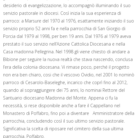
desiderio di evangelizzazione, lo accompagnò illuminando il suo
servizio pastorale in diocesi. Così inizia la sua esperienza di
parroco: a Marsure del 1970 al 1976, esattamente iniziando il suo
servizio proprio 52 anni fa e nella parrocchia di San Giorgio di
Porcia dal 1979 al 1998, per ben 19 anni. Dal 1976 al 1979 aveva
prestato il suo servizio nell’Azione Cattolica Diocesana e nella
Casa madonna Pellegrina. Nel 1998 gli viene chiesto di andare a
Bibione per seguire la nuova realtà che stava nascendo, conclusa
l’era della colonia diocesana. Vi rimase poco, perché il progetto
non era ben chiaro, cosi che il vescovo Ovidio, nel 2001 lo nominò
parroco di Cesarolo-Baseleghe, incarico che coprì fino al 2012,
quando al sopraggiungere dei 75 anni, lo nominai Rettore del
Santuario diocesano Madonna del Monte. Appena ci fu la
necessità, si rese disponibile anche a fare il Cappellano nel
Monastero di Poffabro, fino poi a diventare Amministratore della
parrocchia, concludendo così il suo ultimo servizio pastorale.
Significativa la scelta di riposare nel cimitero della sua ultima
parrocchia, Poffabro.