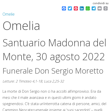
condividi su
F
T
P
L
W
T
E
P
a
w
i
i
h
e
m
r
Omelie
c
i
n
n
a
l
a
i
Omelia
e
t
t
k
t
e
i
n
b
t
e
e
s
g
l
t
o
e
r
d
A
r
o
r
e
I
p
a
k
s
n
p
m
Santuario Madonna del
t
Monte, 30 agosto 2022
Funerale Don Sergio Moretto
Letture: 2 Timoteo 4,1-18; Luca 2,25-32
La morte di Don Sergio non ci ha accolti all’improvviso. Era da
mesi che il male avanzava e in questi ultimi giorni è andato
spegnendosi. C’è stata un’interrotta catena di persone, amici, del
Cammino Neocatecumenale insieme ai ‘suoi sacerdoti’ – quelli