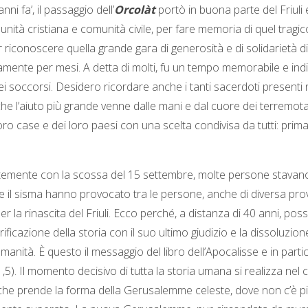
fa’, il passaggio dell’
Orcolàt
portò in buona parte del Friuli
unità cristiana e comunità civile, per fare memoria di quel tragi
 riconoscere quella grande gara di generosità e di solidarietà di vol
ottamente per mesi. A detta di molti, fu un tempo memorabile e in
i soccorsi. Desidero ricordare anche i tanti sacerdoti presenti n
 l’aiuto più grande venne dalle mani e dal cuore dei terremotati 
ro case e dei loro paesi con una scelta condivisa da tutti: prima l
fortemente con la scossa del 15 settembre, molte persone stavan
 il sisma hanno provocato tra le persone, anche di diversa prove
per la rinascita del Friuli. Ecco perché, a distanza di 40 anni, p
ificazione della storia con il suo ultimo giudizio e la dissoluzi
tà. È questo il messaggio del libro dell’Apocalisse e in particol
21,5). Il momento decisivo di tutta la storia umana si realizza nel
rende la forma della Gerusalemme celeste, dove non c’è più spa