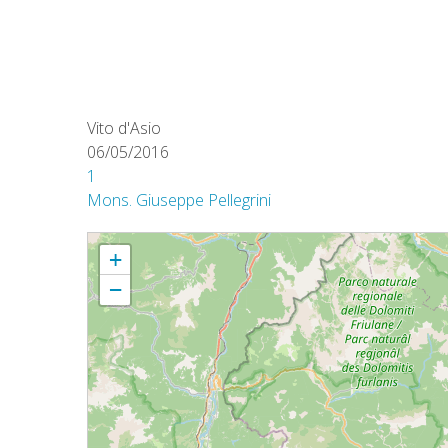
Vito d'Asio
06/05/2016
1
Mons. Giuseppe Pellegrini
Omelia celebrazione diocesana per il 40° del Terremoto - Vito d’A
+
−