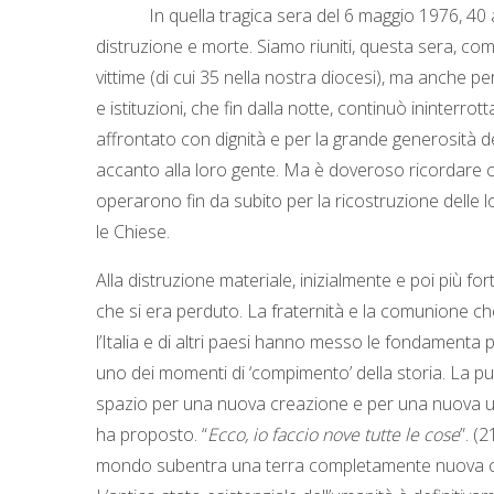
In quella tragica sera del 6 maggio 1976, 40 anni 
distruzione e morte. Siamo riuniti, questa sera, com
vittime (di cui 35 nella nostra diocesi), ma anche per
e istituzioni, che fin dalla notte, continuò ininterr
affrontato con dignità e per la grande generosità de
accanto alla loro gente. Ma è doveroso ricordare che
operarono fin da subito per la ricostruzione delle lo
le Chiese.
Alla distruzione materiale, inizialmente e poi più 
che si era perduto. La fraternità e la comunione che
l’Italia e di altri paesi hanno messo le fondamenta 
uno dei momenti di ‘compimento’ della storia. La pur
spazio per una nuova creazione e per una nuova umani
ha proposto. “
Ecco, io faccio nove tutte le cose
”. (
mondo subentra una terra completamente nuova che p