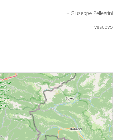
seppe Pellegrini
escovo