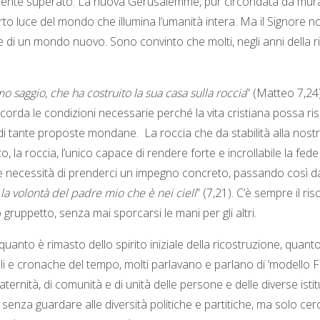
ivamente superato. La nuova Gerusalemme, pur circondata da mura
sorto luce del mondo che illumina l’umanità intera. Ma il Signore no
e di un mondo nuovo. Sono convinto che molti, negli anni della ric
o saggio, che ha costruito la sua casa sulla roccia
” (Matteo 7,24)
icorda le condizioni necessarie perché la vita cristiana possa r
 di tante proposte mondane. La roccia che da stabilità alla nostra
o, la roccia, l’unico capace di rendere forte e incrollabile la fede
e necessità di prenderci un impegno concreto, passando così dalle
 la volontà del padre mio che è nei cieli
” (7,21). C’è sempre il r
ro gruppetto, senza mai sporcarsi le mani per gli altri.
uanto è rimasto dello spirito iniziale della ricostruzione, quant
i e cronache del tempo, molti parlavano e parlano di ‘modello Friu
aternità, di comunità e di unità delle persone e delle diverse istit
, senza guardare alle diversità politiche e partitiche, ma solo c