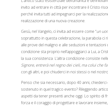
L’antico stato esistenziale dell’umanità è definit
invito ad entrare in città per incontrare il Cristo ri
perché invita tutti ad impegnarci per la realizzazion
realizzazione di una nuova creazione.
Gesù, nel Vangelo, ci invita ad essere come “
un uom
soprattutto in questa celebrazione, la parabola ci r
alle prove del maligno e alle seduzioni e tentazioni
condizione sta proprio nell’appoggiarci a Lui, a Crist
la sua consistenza. L’altra condizione consiste nell
Signore, entrerà nel regno dei cieli, ma colui che fa
con gli altri, e poi chiuderci in noi stessi o nel nost
Penso che sia necessario, dopo 40 anni, chiederci q
sostenuto in quel tragico evento? Rileggendo articol
aspetti da tener presenti anche oggi. Lo spirito di fr
forza e il coraggio di progettare e lavorare insieme