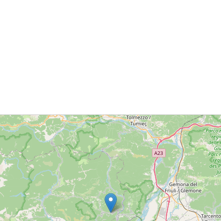
+ Giu
v
sio – 6 maggio 2016