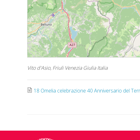
Vito d'Asio, Friuli Venezia Giulia Italia
18 Omelia celebrazione 40 Anniversario del Te