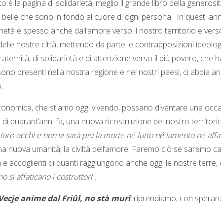
o è la pagina di solidarietà, meglio il grande libro della generosi
ù belle che sono in fondo al cuore di ogni persona. In questi anni
idarietà e spesso anche dall’amore verso il nostro territorio e ver
le nostre città, mettendo da parte le contrapposizioni ideologi
fraternità, di solidarietà e di attenzione verso il più povero, che
o presenti nella nostra regione e nei nostri paesi, ci abbia anest
.
i economica, che stiamo oggi vivendo, possano diventare una occas
 di quarant’anni fa, una nuova ricostruzione del nostro territorio 
loro occhi e non vi sarà più la morte né lutto né lamento né aff
a nuova umanità, la civiltà dell’amore. Faremo ciò se saremo capa
à e accoglienti di quanti raggiungono anche oggi le nostre terre
o si affaticano i costruttori
”.
Vecje anime dal Friûl
, no stà murî
, riprendiamo, con speranz