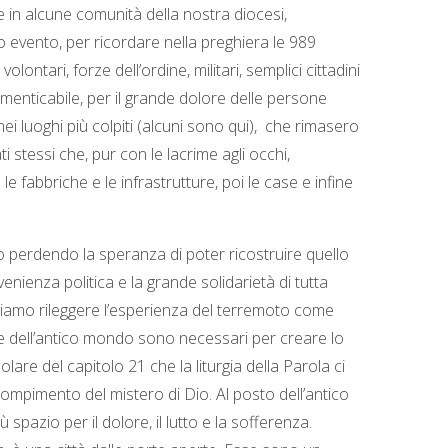
 e in alcune comunità della nostra diocesi,
co evento, per ricordare nella preghiera le 989
ontari, forze dell’ordine, militari, semplici cittadini
dimenticabile, per il grande dolore delle persone
ei luoghi più colpiti (alcuni sono qui), che rimasero
stessi che, pur con le lacrime agli occhi,
e fabbriche e le infrastrutture, poi le case e infine
o perdendo la speranza di poter ricostruire quello
nienza politica e la grande solidarietà di tutta
ossiamo rileggere l’esperienza del terremoto come
one dell’antico mondo sono necessari per creare lo
are del capitolo 21 che la liturgia della Parola ci
 compimento del mistero di Dio. Al posto dell’antico
zio per il dolore, il lutto e la sofferenza.