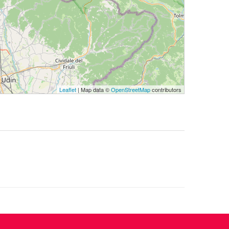
Leaflet
| Map data ©
OpenStreetMap
contributors