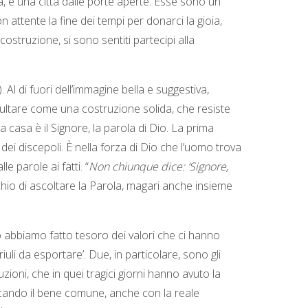
, è una città dalle porte aperte. Esse sono un
n attente la fine dei tempi per donarci la gioia,
ostruzione, si sono sentiti partecipi alla
. Al di fuori dell’immagine bella e suggestiva,
isultare come una costruzione solida, che resiste
 casa è il Signore, la parola di Dio. La prima
 dei discepoli. È nella forza di Dio che l’uomo trova
 parole ai fatti. “
Non chiunque dice: ‘Signore,
ischio di ascoltare la Parola, magari anche insieme
o abbiamo fatto tesoro dei valori che ci hanno
li da esportare’. Due, in particolare, sono gli
uzioni, che in quei tragici giorni hanno avuto la
ercando il bene comune, anche con la reale