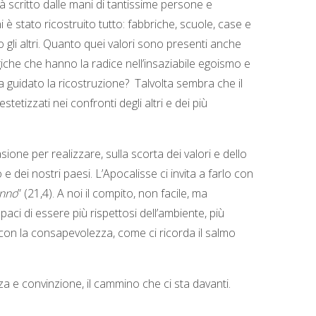
tà scritto dalle mani di tantissime persone e
 è stato ricostruito tutto: fabbriche, scuole, case e
so gli altri. Quanto quei valori sono presenti anche
che che hanno la radice nell’insaziabile egoismo e
 ha guidato la ricostruzione? Talvolta sembra che il
etizzati nei confronti degli altri e dei più
ione per realizzare, sulla scorta dei valori e dello
e dei nostri paesi. L’Apocalisse ci invita a farlo con
anno
” (21,4). A noi il compito, non facile, ma
ci di essere più rispettosi dell’ambiente, più
, con la consapevolezza, come ci ricorda il salmo
a e convinzione, il cammino che ci sta davanti.