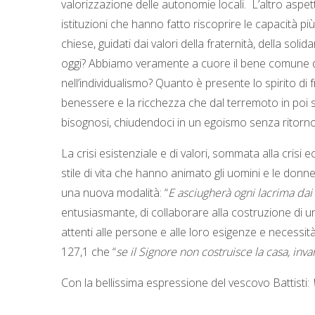
valorizzazione delle autonomie locali. L’altro aspett
istituzioni che hanno fatto riscoprire le capacità pi
chiese, guidati dai valori della fraternità, della sol
oggi? Abbiamo veramente a cuore il bene comune del
nell’individualismo? Quanto è presente lo spirito di 
benessere e la ricchezza che dal terremoto in poi son
bisognosi, chiudendoci in un egoismo senza ritorno
La crisi esistenziale e di valori, sommata alla cris
stile di vita che hanno animato gli uomini e le donne
una nuova modalità: “
E asciugherà ogni lacrima dai 
entusiasmante, di collaborare alla costruzione di un
attenti alle persone e alle loro esigenze e necessit
127,1 che “
se il Signore non costruisce la casa, invan
Con la bellissima espressione del vescovo Battisti: