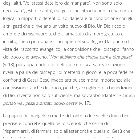
degli altri. “Voi stessi date loro da mangiare”. Non sono solo
necessari “gesti di carità”, ma gesti che introducono in una nuova
logica, in rapporti differenti di solidarietà e di condivisione con gli
altri; gesti che ci rivelano un volto nuovo di Dio. Un Dio ricco di
amore e di misericordia, che ci ama tutti di amore gratuito e
infinito, che ci perdona e ci accoglie nel suo Regno. Dal punto di
vista del racconto evangelico, la condivisione che i discepoli fanno
del poco che avevano: “
Non abbiamo che cinque pani e due pesci
”
(v. 13), pur apparendo poco efficace e di scarsa realizzazione,
rivela la paura dei discepoli di mettersi in gioco, e la poca fede nei
confronti di Gesù! Gesù invece attribuisce molta importanza alla
condivisione, anche del poco, perché, accogliendo la benedizione
di Dio, diventa non solo sufficiente, ma sovrabbondante: “
e furono
portati via i pezzi avanzati: dodici ceste
” (v. 17).
La pagina del Vangelo ci mette di fronte a due scelte di vita ben
precise e concrete: quella del discepolo che cerca di
“risparmiarsi”, di fermarsi solo all’esteriorità e quella di Gesù che