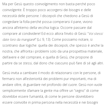
Ma per Gesù questo coinvolgimento non basta perché poco
coinvolgente. È troppo poco accorgersi dei bisogni e delle
necessità delle persone. I discepoli che chiedono a Gesù di
congedare la folla perché possa comperarsi il pane, vivono
ancora all’interno della vecchia logica. Occorre passare dal
comprare al condividere! Ed ecco allora l’invito di Gesù: “
Voi stessi
date loro da mangiare
!” (Lc 9, 13). Come possiamo notare, si
scontrano due logiche: quella dei discepoli, che spesso è anche la
nostra, che affronta i problemi solo da una prospettiva materiale,
dell’avere e del comprare, e quella di Gesù, che propone di
partire da se stessi, dal dono che ciascuno può fare di sé agli altri.
Gesù invita a cambiare il modo di relazionarsi con le persone, di
fermarsi non all’esteriorità dei problemi pur importanti, ma di
andare oltre, di guardare nel profondo del cuore. Gesù non vuole
semplicemente sfamare la gente ma offrire un “segno” di come
dovrebbe essere l’umanità, di come le persone dovrebbero
essere coinvolte in prima persona nella necessità e nei bisogni