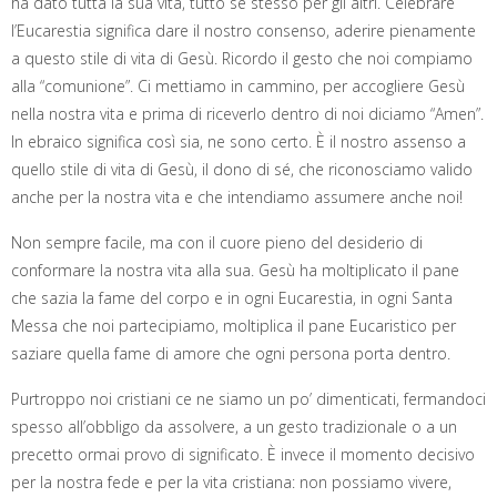
ha dato tutta la sua vita, tutto se stesso per gli altri. Celebrare
l’Eucarestia significa dare il nostro consenso, aderire pienamente
a questo stile di vita di Gesù. Ricordo il gesto che noi compiamo
alla “comunione”. Ci mettiamo in cammino, per accogliere Gesù
nella nostra vita e prima di riceverlo dentro di noi diciamo “Amen”.
In ebraico significa così sia, ne sono certo. È il nostro assenso a
quello stile di vita di Gesù, il dono di sé, che riconosciamo valido
anche per la nostra vita e che intendiamo assumere anche noi!
Non sempre facile, ma con il cuore pieno del desiderio di
conformare la nostra vita alla sua. Gesù ha moltiplicato il pane
che sazia la fame del corpo e in ogni Eucarestia, in ogni Santa
Messa che noi partecipiamo, moltiplica il pane Eucaristico per
saziare quella fame di amore che ogni persona porta dentro.
Purtroppo noi cristiani ce ne siamo un po’ dimenticati, fermandoci
spesso all’obbligo da assolvere, a un gesto tradizionale o a un
precetto ormai provo di significato. È invece il momento decisivo
per la nostra fede e per la vita cristiana: non possiamo vivere,