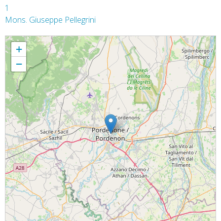
1
Mons. Giuseppe Pellegrini
Solennità del Corpus Domini - Concattedrale Pordenone, 26 maggio 2016
+
−