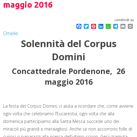
maggio 2016
condividi su
F
T
P
L
W
T
E
P
a
w
i
i
h
e
m
r
Omelie
c
i
n
n
a
l
a
i
Solennità del
Corpus
e
t
t
k
t
e
i
n
b
t
e
e
s
g
l
t
o
e
r
d
A
r
Domini
o
r
e
I
p
a
k
s
n
p
m
t
Concattedrale Pordenone, 26
maggio 2016
La festa del Corpus Domini, ci aiuta a ricordare che, come avviene
ogni volta che celebriamo l’Eucarestia, ogni volta che alla
domenica partecipiamo alla Santa Messa succede uno dei
miracoli più grandi e meravigliosi. Anche se non accorrono folle di
curiosi o paparazzi alla ricerca dell’ultimo scoop, Gesù tramuta