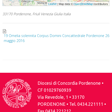
Leaflet
| Map data ©
OpenStreetMap
contributors
33170 Pordenone, Friuli Venezia Giulia Italia
19 Omelia solennita Corpus Domini Concattedrale Pordenone 26
maggio 2016
Diocesi di Concordia Pordenone •
CF 01029760939
Via Revedole, 1 • 33170
PORDENONE • Tel. 0434.221111 •
Fax 0434.221212