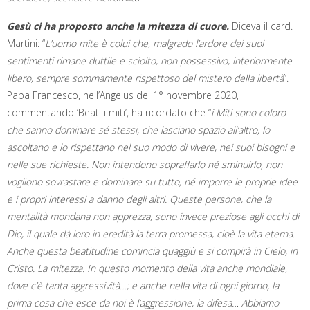
Gesù ci ha proposto anche la mitezza di cuore.
Diceva il card.
Martini: “
L’uomo mite è colui che, malgrado l’ardore dei suoi
sentimenti rimane duttile e sciolto, non possessivo, interiormente
libero, sempre sommamente rispettoso del mistero della libertà
”.
Papa Francesco, nell’Angelus del 1° novembre 2020,
commentando ‘Beati i miti’, ha ricordato che “
i
Miti sono coloro
che sanno dominare sé stessi, che lasciano spazio all’altro, lo
ascoltano e lo rispettano nel suo modo di vivere, nei suoi bisogni e
nelle sue richieste. Non intendono sopraffarlo né sminuirlo, non
vogliono sovrastare e dominare su tutto, né imporre le proprie idee
e i propri interessi a danno degli altri. Queste persone, che la
mentalità mondana non apprezza, sono invece preziose agli occhi di
Dio, il quale dà loro in eredità la terra promessa, cioè la vita eterna.
Anche questa beatitudine comincia quaggiù e si compirà in Cielo, in
Cristo. La mitezza. In questo momento della vita anche mondiale,
dove c’è tanta aggressività…; e anche nella vita di ogni giorno, la
prima cosa che esce da noi è l’aggressione, la difesa… Abbiamo