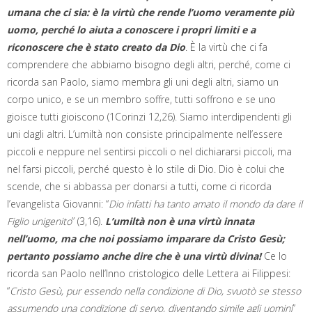
umana che ci sia: è la virtù che rende l’uomo veramente più
uomo, perché lo aiuta a conoscere i propri limiti e a
riconoscere che è stato creato da Dio
. È la virtù che ci fa
comprendere che abbiamo bisogno degli altri, perché, come ci
ricorda san Paolo, siamo membra gli uni degli altri, siamo un
corpo unico, e se un membro soffre, tutti soffrono e se uno
gioisce tutti gioiscono (1Corinzi 12,26). Siamo interdipendenti gli
uni dagli altri. L’umiltà non consiste principalmente nell’essere
piccoli e neppure nel sentirsi piccoli o nel dichiararsi piccoli, ma
nel farsi piccoli, perché questo è lo stile di Dio. Dio è colui che
scende, che si abbassa per donarsi a tutti, come ci ricorda
l’evangelista Giovanni: “
Dio infatti ha tanto amato il mondo da dare il
Figlio unigenito
” (3,16).
L’umiltà non è una virtù innata
nell’uomo, ma che noi possiamo imparare da Cristo Gesù;
pertanto possiamo anche dire che è una virtù divina!
Ce lo
ricorda san Paolo nell’Inno cristologico delle Lettera ai Filippesi:
“
Cristo Gesù, pur essendo nella condizione di Dio, svuotò se stesso
assumendo una condizione di servo, diventando simile agli uomini
”