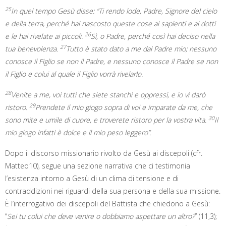
25
In quel tempo Gesù disse: “Ti rendo lode, Padre, Signore del cielo
e della terra, perché hai nascosto queste cose ai sapienti e ai dotti
26
e le hai rivelate ai piccoli.
Sì, o Padre, perché così hai deciso nella
27
tua benevolenza.
Tutto è stato dato a me dal Padre mio; nessuno
conosce il Figlio se non il Padre, e nessuno conosce il Padre se non
il Figlio e colui al quale il Figlio vorrà rivelarlo.
28
Venite a me, voi tutti che siete stanchi e oppressi, e io vi darò
29
ristoro.
Prendete il mio giogo sopra di voi e imparate da me, che
30
sono mite e umile di cuore, e troverete ristoro per la vostra vita.
Il
mio giogo infatti è dolce e il mio peso leggero”.
Dopo il discorso missionario rivolto da Gesù ai discepoli (cfr.
Matteo10), segue una sezione narrativa che ci testimonia
l’esistenza intorno a Gesù di un clima di tensione e di
contraddizioni nei riguardi della sua persona e della sua missione.
È l’interrogativo dei discepoli del Battista che chiedono a Gesù:
“
Sei tu colui che deve venire o dobbiamo aspettare un altro?
” (11,3);