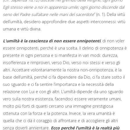
Egli stesso viene a noi in apparenza umile; ogni giorno discende dal
seno del Padre sull’altare nelle mani del sacerdote
” (n. 1). Della virtù
dell’umiltà, desidero approfondire due aspetti interconnessi: virtù
umana e virtù divina.
L’umiltà è la coscienza di non essere onnipotenti
, di non voler
essere onnipotenti, perché è una scelta. Il delirio di onnipotenza è
presente in ogni persona e si manifesta in vari modi: durezza,
insofferenza e rimproveri, verso Dio, verso noi stessi e verso gli
altri. Accettare volontariamente la nostra non-onnipotenza, è la
base dell’umiltà, perché ci fa dipendere da Dio, ci fa stare sotto il
suo sguardo e ci fa sentire l’importanza e la necessità della
relazione con Lui e con gli altri. L’umiltà dipende da uno sguardo
vero sulla nostra esistenza, facendoci essere veramente umani,
molto più forti di quanti cercano una immagine prestigiosa
ottenuta con la forza e la potenza. Invece, la vera umanità è
quella che ci dà il coraggio di affrontare e di accogliere gli altri
senza doverli annientare.
Ecco perché l’umiltà è la realtà più