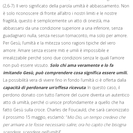
(2,6-7). Il vero significato della parola umiltà è abbassamento. Non
è solo riconoscere di fronte all’altro i nostri limiti e le nostre
fragilità, questo è semplicemente un atto di onestà, ma
abbassarsi da una condizione superiore a una inferiore, senza
guadagnarci nulla, senza nessun tornaconto, ma solo per amore.
Per Gesù, l’umiltà e la mitezza sono ragioni tipiche del vero
amore. Amare senza essere miti e umili è impossibile e
irrealizzabile perché sono due condizioni senza le quali l’amore
non può essere vissuto.
Solo chi ama veramente e lo fa
imitando Gesù, può comprendere cosa significa essere umili.
La possibilità vera di vivere fino in fondo l’umiltà ci è offerta dalla
capacità di perdonare un’offesa ricevuta
. In questo caso, il
perdono donato con tutto l’amore del cuore diventa un autentico
atto di umiltà, perché ci unisce profondamente a quello che ha
fatto Gesù sulla croce. Charles de Foucauld, che sarà canonizzato
il prossimo 15 maggio, esclamò: “
Mio Dio, un tempo credevo che
per arrivare a te fosse necessario salire; ora ho capito che bisogna
scendere, scendere nell’umiltà
”.