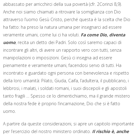
abbassato per arricchirci della sua povertà (cfr. 2Corinzi 8,9).
Anche noi siamo chiamati a ritrovare la somiglianza con Dio
attraverso l’uomo Gesù Cristo, perché questa è la scelta che Dio
ha fatto: ha preso la natura umana per insegnarci ad essere
veramente umani, come lui ci ha voluti.
Fa come Dio, diventa
uomo
, recita un detto dei Padri. Solo così saremo capaci di
incontrare gli altri, di avere un rapporto vero con tutti, senza
manipolazioni o imposizioni. Gesù ci insegna ad essere
pienamente e veramente umani, facendosi servo di tutti. Ha
incontrato e guardato ogni persona con benevolenza e rispetto
della loro umanità: Pilato, Giuda, Caifa, l’adultera, il pubblicano, i
lebbrosi, i malati, i soldati romani, i suoi discepoli e gli apostoli
tanto fragili … Spesso ce lo dimentichiamo, ma il grande mistero
della nostra fede è proprio l’incarnazione, Dio che si è fatto
uomo.
A partire da queste considerazioni, si apre un capitolo importante
per l’esercizio del nostro ministero ordinato.
Il rischio è, anche