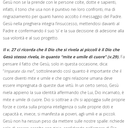
Gesù non se la prende con le persone colte, dotte e sapienti,
infatti, il tono che usa non è punitivo nei loro confronti, ma di
ringraziamento per quanti hanno accolto il messaggio del Padre.
Gesù nella preghiera integra l’insuccesso, mettendosi davanti al
Padre e confermando il suo ‘si’ e la sua decisione di adesione alla
sua volontà e al suo progetto.
Il v. 27 ci ricorda che il Dio che si rivela ai piccoli è il Dio che
Gesù stesso rivela, in quanto “mite e umile di cuore” (v.29).
Fa
pensare il fatto che Gesù, solo in questa occasione, dica:
“
Imparate da me!
”, sottolineando così quanto è importante che il
cuore diventi mite e umile e che ogni relazione umana deve
essere impregnata di queste due virtù. In un certo senso, Gesù
rivela appieno la sua identità affermando che Lui, Dio incarnato, è
mite e umile di cuore. Dio si sottrae a chi si appoggia sulle proprie
forze e conta sulla propria intelligenza o sulle proprie doti e
capacità e, invece, si manifesta ai poveri, agli umili e ai piccoli.
Gesù non ha nessun peso da mettere sulle nostre spalle: richiede