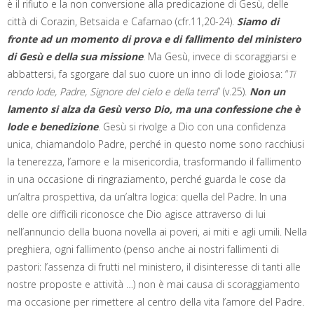
è il rifiuto e la non conversione alla predicazione di Gesù, delle
città di Corazin, Betsaida e Cafarnao (cfr.11,20-24).
Siamo di
fronte ad un momento di prova e di fallimento del ministero
di Gesù e della sua missione
. Ma Gesù, invece di scoraggiarsi e
abbattersi, fa sgorgare dal suo cuore un inno di lode gioiosa: “
Ti
rendo lode, Padre, Signore del cielo e della terra
” (v.25).
Non un
lamento si alza da Gesù verso Dio, ma una confessione che è
lode e benedizione
. Gesù si rivolge a Dio con una confidenza
unica, chiamandolo Padre, perché in questo nome sono racchiusi
la tenerezza, l’amore e la misericordia, trasformando il fallimento
in una occasione di ringraziamento, perché guarda le cose da
un’altra prospettiva, da un’altra logica: quella del Padre. In una
delle ore difficili riconosce che Dio agisce attraverso di lui
nell’annuncio della buona novella ai poveri, ai miti e agli umili. Nella
preghiera, ogni fallimento (penso anche ai nostri fallimenti di
pastori: l’assenza di frutti nel ministero, il disinteresse di tanti alle
nostre proposte e attività …) non è mai causa di scoraggiamento
ma occasione per rimettere al centro della vita l’amore del Padre.