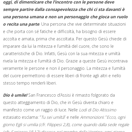
oggi, di dimenticare che l’incontro con le persone deve
sempre partire dalla consapevolezza che chi ci sta davanti è
una persona umana e non un personaggio che gioca un ruolo
o recita una parte
. Una persona che vive determinate situazioni
e che porta con sé fatiche e difficoltà, ha bisogno di essere
accolta e amata, prima che ascoltata. Per questo Gesù chiede di
imparare da lui la mitezza e l’umiltà del cuore, che sono le
caratteristiche di Dio. Infatti, Gesù con la sua mitezza e umiltà
rivela la mitezza e l’umiltà di Dio. Grazie a queste Gesù incontrava
veramente le persone e non il personaggio. La mitezza e l’umiltà
del cuore permettono di essere liberi di fronte agli altri e nello
stesso tempo renderli liberi.
Dio è umile!
San Francesco d’Assisi è rimasto folgorato da
questo atteggiamento di Dio, che in Gesù diventa chiaro e
manifesto come un raggio di luce. Nelle
Lodi di Dio Altissimo
estasiato esclama: “
Tu sei umiltà
” e nelle
Ammonizioni
: “
Ecco, ogni
giorno Egli si umilia (cfr. Filippesi 2,8), come quando dalla sede regale
(cfr. Sapienza 18,12) discese nel grembo della Vergine; ogni giorno