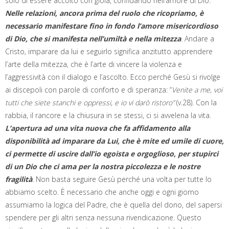
solo di essere accolto con gioia, confidando nell’amore di Dio.
Nelle relazioni, ancora prima del ruolo che ricopriamo, è
necessario manifestare fino in fondo l’amore misericordioso
di Dio, che si manifesta nell’umiltà e nella mitezza
. Andare a
Cristo, imparare da lui e seguirlo significa anzitutto apprendere
l’arte della mitezza, che è l’arte di vincere la violenza e
l’aggressività con il dialogo e l’ascolto. Ecco perché Gesù si rivolge
ai discepoli con parole di conforto e di speranza: “
Venite a me, voi
tutti che siete stanchi e oppressi, e io vi darò ristoro”
(v.28). Con la
rabbia, il rancore e la chiusura in se stessi, ci si avvelena la vita.
L’apertura ad una vita nuova che fa affidamento alla
disponibilità ad imparare da Lui, che è mite ed umile di cuore,
ci permette di uscire dall’io egoista e orgoglioso, per stupirci
di un Dio che ci ama per la nostra piccolezza e le nostre
fragilità
. Non basta seguire Gesù perché una volta per tutte lo
abbiamo scelto. È necessario che anche oggi e ogni giorno
assumiamo la logica del Padre, che è quella del dono, del sapersi
spendere per gli altri senza nessuna rivendicazione. Questo