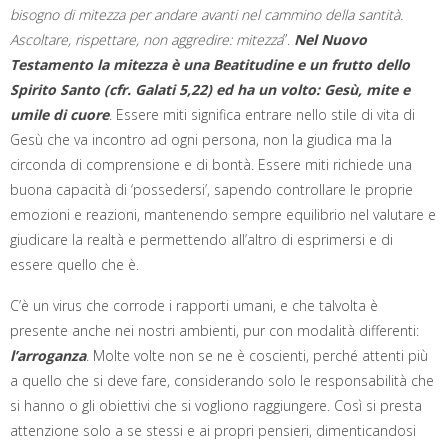
bisogno di mitezza per andare avanti nel cammino della santità.
Ascoltare, rispettare, non aggredire: mitezza
”.
Nel Nuovo
Testamento la mitezza è una Beatitudine e un frutto dello
Spirito Santo (cfr. Galati 5,22) ed ha un volto: Gesù, mite e
umile di cuore
. Essere miti significa entrare nello stile di vita di
Gesù che va incontro ad ogni persona, non la giudica ma la
circonda di comprensione e di bontà. Essere miti richiede una
buona capacità di ‘possedersi’, sapendo controllare le proprie
emozioni e reazioni, mantenendo sempre equilibrio nel valutare e
giudicare la realtà e permettendo all’altro di esprimersi e di
essere quello che è.
C’è un virus che corrode i rapporti umani, e che talvolta è
presente anche nei nostri ambienti, pur con modalità differenti:
l’arroganza
. Molte volte non se ne è coscienti, perché attenti più
a quello che si deve fare, considerando solo le responsabilità che
si hanno o gli obiettivi che si vogliono raggiungere. Così si presta
attenzione solo a se stessi e ai propri pensieri, dimenticandosi