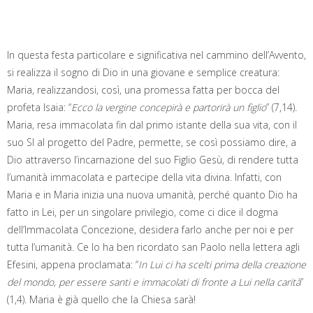
In questa festa particolare e significativa nel cammino dell’Avvento,
si realizza il sogno di Dio in una giovane e semplice creatura:
Maria, realizzandosi, così, una promessa fatta per bocca del
profeta Isaia: “
Ecco la vergine concepirà e partorirà un figlio
” (7,14).
Maria, resa immacolata fin dal primo istante della sua vita, con il
suo SI al progetto del Padre, permette, se così possiamo dire, a
Dio attraverso l’incarnazione del suo Figlio Gesù, di rendere tutta
l’umanità immacolata e partecipe della vita divina. Infatti, con
Maria e in Maria inizia una nuova umanità, perché quanto Dio ha
fatto in Lei, per un singolare privilegio, come ci dice il dogma
dell’Immacolata Concezione, desidera farlo anche per noi e per
tutta l’umanità. Ce lo ha ben ricordato san Paolo nella lettera agli
Efesini, appena proclamata: “
In Lui ci ha scelti prima della creazione
del mondo, per essere santi e immacolati di fronte a Lui nella carità
”
(1,4). Maria è già quello che la Chiesa sarà!