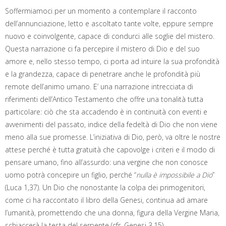
Soffermiamoci per un momento a contemplare il racconto
dell’annunciazione, letto e ascoltato tante volte, eppure sempre
nuovo e coinvolgente, capace di condurci alle soglie del mistero.
Questa narrazione ci fa percepire il mistero di Dio e del suo
amore e, nello stesso tempo, ci porta ad intuire la sua profondità
e la grandezza, capace di penetrare anche le profondità più
remote dell’animo umano. E’ una narrazione intrecciata di
riferimenti dell’Antico Testamento che offre una tonalità tutta
particolare: ciò che sta accadendo è in continuità con eventi e
avvenimenti del passato, indice della fedeltà di Dio che non viene
meno alla sue promesse. L’iniziativa di Dio, però, va oltre le nostre
attese perché è tutta gratuità che capovolge i criteri e il modo di
pensare umano, fino all’assurdo: una vergine che non conosce
uomo potrà concepire un figlio, perché “
nulla è impossibile a Dio
”
(Luca 1,37). Un Dio che nonostante la colpa dei primogenitori,
come ci ha raccontato il libro della Genesi, continua ad amare
l’umanità, promettendo che una donna, figura della Vergine Maria,
schiaccerà la testa del serpente (cfr. Genesi 3,15).