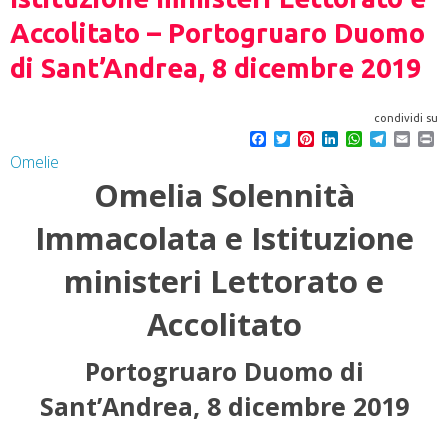
Accolitato – Portogruaro Duomo
di Sant’Andrea, 8 dicembre 2019
condividi su
F
T
P
L
W
T
E
P
a
w
i
i
h
e
m
r
Omelie
c
i
n
n
a
l
a
i
Omelia Solennità
e
t
t
k
t
e
i
n
b
t
e
e
s
g
l
t
o
e
r
d
A
r
Immacolata e Istituzione
o
r
e
I
p
a
k
s
n
p
m
t
ministeri Lettorato e
Accolitato
Portogruaro Duomo di
Sant’Andrea, 8 dicembre 2019