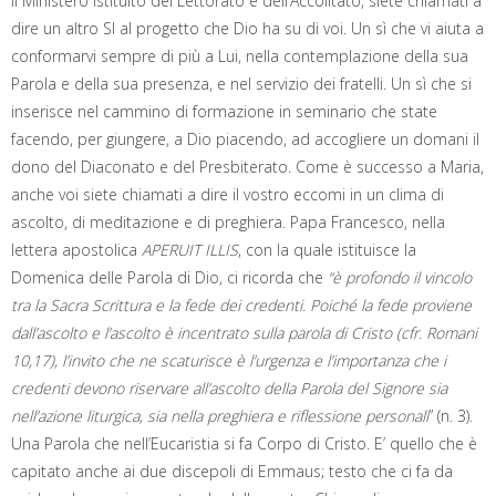
il Ministero Istituito del Lettorato e dell’Accolitato, siete chiamati a
dire un altro SI al progetto che Dio ha su di voi. Un sì che vi aiuta a
conformarvi sempre di più a Lui, nella contemplazione della sua
Parola e della sua presenza, e nel servizio dei fratelli. Un sì che si
inserisce nel cammino di formazione in seminario che state
facendo, per giungere, a Dio piacendo, ad accogliere un domani il
dono del Diaconato e del Presbiterato. Come è successo a Maria,
anche voi siete chiamati a dire il vostro eccomi in un clima di
ascolto, di meditazione e di preghiera. Papa Francesco, nella
lettera apostolica
APERUIT ILLIS
, con la quale istituisce la
Domenica delle Parola di Dio, ci ricorda che
“è profondo il vincolo
tra la Sacra Scrittura e la fede dei credenti. Poiché la fede proviene
dall’ascolto e l’ascolto è incentrato sulla parola di Cristo (cfr. Romani
10,17), l’invito che ne scaturisce è l’urgenza e l’importanza che i
credenti devono riservare all’ascolto della Parola del Signore sia
nell’azione liturgica, sia nella preghiera e riflessione personali
” (n. 3).
Una Parola che nell’Eucaristia si fa Corpo di Cristo. E’ quello che è
capitato anche ai due discepoli di Emmaus; testo che ci fa da