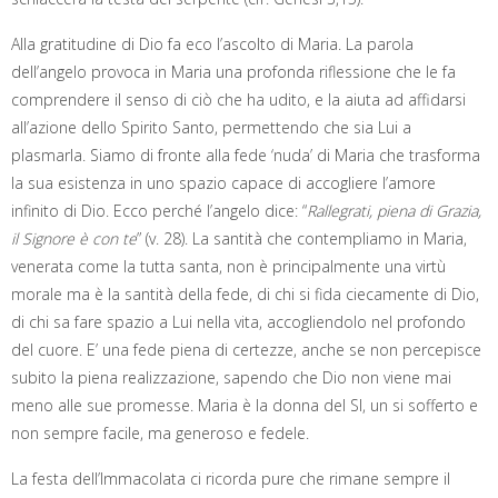
Alla gratitudine di Dio fa eco l’ascolto di Maria. La parola
dell’angelo provoca in Maria una profonda riflessione che le fa
comprendere il senso di ciò che ha udito, e la aiuta ad affidarsi
all’azione dello Spirito Santo, permettendo che sia Lui a
plasmarla. Siamo di fronte alla fede ‘nuda’ di Maria che trasforma
la sua esistenza in uno spazio capace di accogliere l’amore
infinito di Dio. Ecco perché l’angelo dice: “
Rallegrati, piena di Grazia,
il Signore è con te
” (v. 28). La santità che contempliamo in Maria,
venerata come la tutta santa, non è principalmente una virtù
morale ma è la santità della fede, di chi si fida ciecamente di Dio,
di chi sa fare spazio a Lui nella vita, accogliendolo nel profondo
del cuore. E’ una fede piena di certezze, anche se non percepisce
subito la piena realizzazione, sapendo che Dio non viene mai
meno alle sue promesse. Maria è la donna del SI, un si sofferto e
non sempre facile, ma generoso e fedele.
La festa dell’Immacolata ci ricorda pure che rimane sempre il