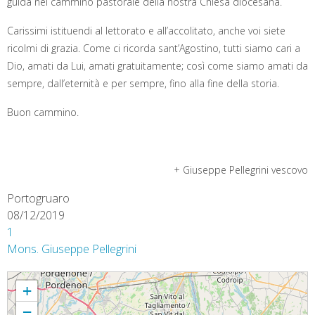
guida nel cammino pastorale della nostra Chiesa diocesana.
Carissimi istituendi al lettorato e all’accolitato, anche voi siete
ricolmi di grazia. Come ci ricorda sant’Agostino, tutti siamo cari a
Dio, amati da Lui, amati gratuitamente; così come siamo amati da
sempre, dall’eternità e per sempre, fino alla fine della storia.
Buon cammino.
+ Giuseppe Pellegrini vescovo
Portogruaro
08/12/2019
1
Mons. Giuseppe Pellegrini
Omelia Solennità Immacolata e Istituzione ministeri Lettorato e Accolitato -
+
Portogruaro Duomo di Sant’Andrea, 8 dicembre 2019
−