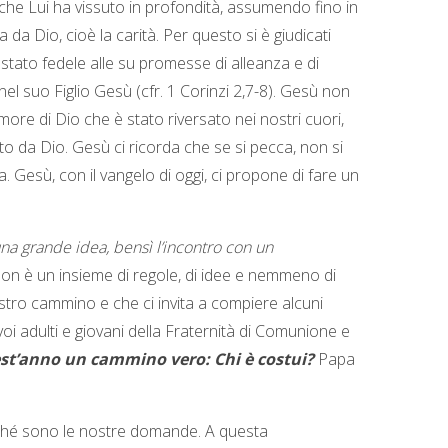
ne che Lui ha vissuto in profondità, assumendo fino in
da Dio, cioè la carità. Per questo si è giudicati
 stato fedele alle su promesse di alleanza e di
el suo Figlio Gesù (cfr. 1 Corinzi 2,7-8). Gesù non
amore di Dio che è stato riversato nei nostri cuori,
to da Dio. Gesù ci ricorda che se si pecca, non si
 Gesù, con il vangelo di oggi, ci propone di fare un
na grande idea, bensì l’incontro con un
 non è un insieme di regole, di idee e nemmeno di
stro cammino e che ci invita a compiere alcuni
voi adulti e giovani della Fraternità di Comunione e
est’anno un cammino vero: Chi è costui?
Papa
perché sono le nostre domande. A questa