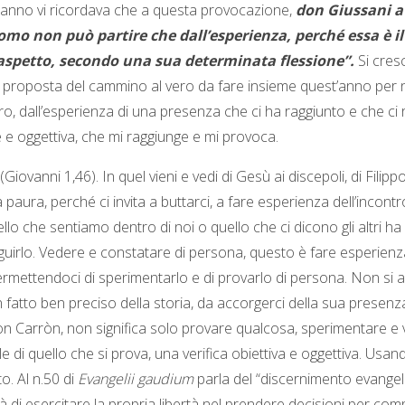
io anno vi ricordava che a questa provocazione,
don Giussani a
omo non può partire che dall’esperienza, perché essa è il
aspetto, secondo una sua determinata flessione”.
Si cres
a proposta del cammino al vero da fare insieme quest’anno per 
ro, dall’esperienza di una presenza che ci ha raggiunto e che 
 e oggettiva, che mi raggiunge e mi provoca.
 (Giovanni 1,46). In quel vieni e vedi di Gesù ai discepoli, di Fili
a paura, perché ci invita a buttarci, a fare esperienza dell’inco
ello che sentiamo dentro di noi o quello che ci dicono gli altri ha 
e seguirlo. Vedere e constatare di persona, questo è fare esperie
ermettendoci di sperimentarlo e di provarlo di persona. Non si 
n fatto ben preciso della storia, da accorgerci della sua presen
on Carròn, non significa solo provare qualcosa, sperimentare e vi
e di quello che si prova, una verifica obiettiva e oggettiva. Us
o. Al n.50 di
Evangelii gaudium
parla del “discernimento evangel
à di esercitare la propria libertà nel prendere decisioni per comp