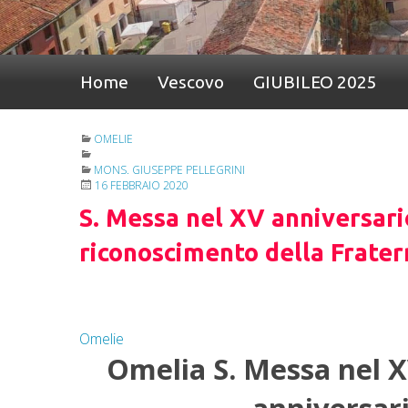
Home
Vescovo
GIUBILEO 2025
OMELIE
MONS. GIUSEPPE PELLEGRINI
16 FEBBRAIO 2020
S. Messa nel XV anniversario
riconoscimento della Frater
Omelie
Omelia S. Messa nel X