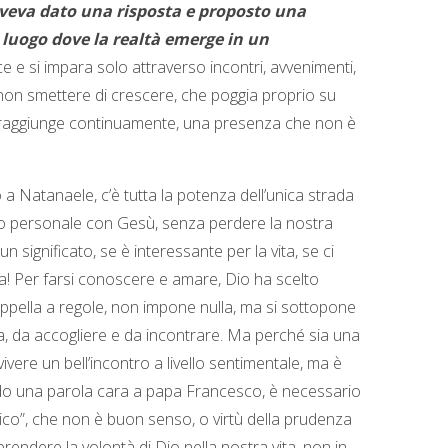
veva dato una risposta e proposto una
 luogo dove la realtà emerge in un
ce e si impara solo attraverso incontri, avvenimenti,
non smettere di crescere, che poggia proprio su
ci raggiunge continuamente, una presenza che non è
ppo a Natanaele, c’è tutta la potenza dell’unica strada
ntro personale con Gesù, senza perdere la nostra
un significato, se è interessante per la vita, se ci
nza! Per farsi conoscere e amare, Dio ha scelto
appella a regole, non impone nulla, ma si sottopone
za, da accogliere e da incontrare. Ma perché sia una
vere un bell’incontro a livello sentimentale, ma è
ando una parola cara a papa Francesco, è necessario
ico”, che non è buon senso, o virtù della prudenza
rendere la volontà di Dio nella nostra vita, non in