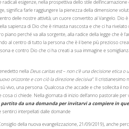
ue radicali esigenze, nella prospettiva dello stile dell’incarnazio
 significa farle raggiungere la pienezza della dimensione voluta 
entro delle nostre attività; un cuore convertito al Vangelo. Dio è
la sapienza di Dio che è rimasta nascosta e che ci ha rivelato n
tro piano perché va alla sorgente, alla radice della legge che è l’
do al centro di tutto la persona che è il bene più prezioso crea
sona e contro Dio che ci ha creati a sua immagine e somiglianza.
Benedetto nella
Deus caritas est
–
non c’è una decisione etica o u
uovo orizzonte e con ciò la direzione decisiva”
. Il cristianesimo
ù vivo, una persona. Qualcosa che accade e che sollecita il no
cosa ci chiede. Nella giornata di inizio dell’anno pastorale per 
 partito da una domanda per invitarvi a compiere in qu
 sentirci interpellati dalle domande
cio Consiglio della nuova evangelizzazione, 21/09/2019), anche 