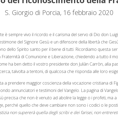
o del riconoscimento della Fr
S. Giorgio di Porcia, 16 febbraio 2020
morte è sempre vivo il ricordo e il carisma del servo di Dio don Lu
estimone del Signore Gesù e un difensore della libertà che Ges
 dello Spirito santo per il bene di tutti. Ricordiamo questa ser
la Fraternità di Comunione e Liberazione, chiedendo a tutto il 
come ha ben detto il vostro presidente don Juliàn Carròn, alla p
icerca, talvolta a tentoni, di qualcosa che risponda alle loro es
uta a prendere maggior coscienza della vocazione cristiana di Figl
mondo annunciatori e testimoni del Vangelo. La pagina di Vangelo 
ù precisa che non è venuto ad abolire la legge o i profeti, ma 
perché quello che deve cambiare non sono i codici o le postille d
ustizia non supererà quella degli scribi e dei farisei, non entrere