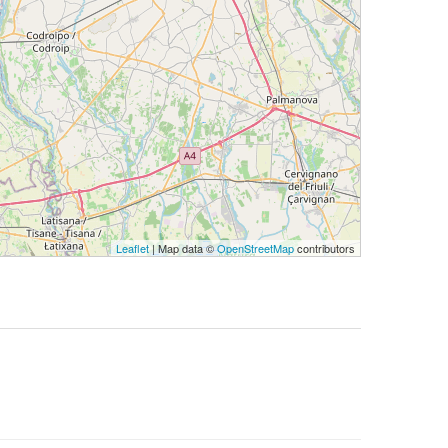
Leaflet
| Map data ©
OpenStreetMap
contributors