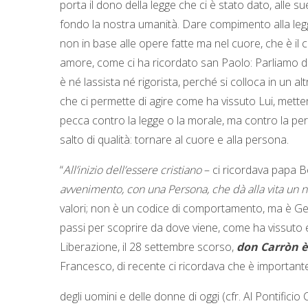
porta il dono della legge che ci è stato dato, alle s
fondo la nostra umanità. Dare compimento alla legge,
non in base alle opere fatte ma nel cuore, che è il c
amore, come ci ha ricordato san Paolo: Parliamo del
è né lassista né rigorista, perché si colloca in un al
che ci permette di agire come ha vissuto Lui, metten
pecca contro la legge o la morale, ma contro la per
salto di qualità: tornare al cuore e alla persona.
“
All’inizio dell’essere cristiano
– ci ricordava papa 
avvenimento, con una Persona, che dà alla vita un n
valori; non è un codice di comportamento, ma è Ges
passi per scoprire da dove viene, come ha vissuto e 
Liberazione, il 28 settembre scorso,
don Carròn è
Francesco, di recente ci ricordava che è importante
degli uomini e delle donne di oggi (cfr. Al Pontifi