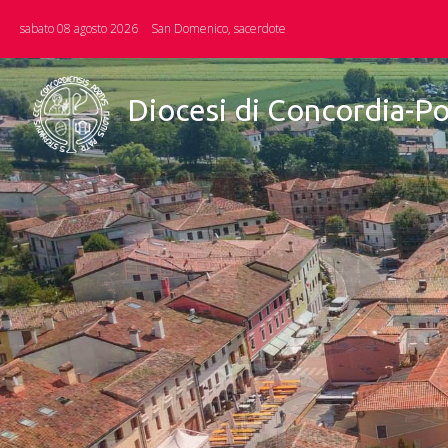
Skip
sabato 08 agosto 2026
San Domenico, sacerdote
to
content
Diocesi di Concordia-