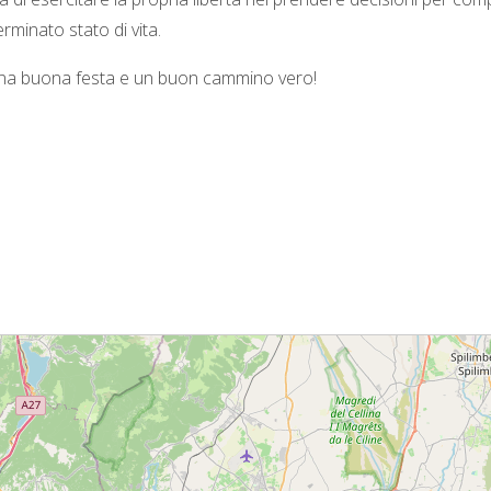
rminato stato di vita.
 una buona festa e un buon cammino vero!
° anniversario del riconoscimento della Fraternità CL