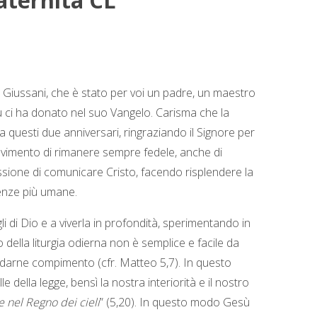
aternità CL
k
s
n
p
m
t
igi Giussani, che è stato per voi un padre, un maestro
ù ci ha donato nel suo Vangelo. Carisma che la
a questi due anniversari, ringraziando il Signore per
movimento di rimanere sempre fedele, anche di
assione di comunicare Cristo, facendo risplendere la
igenze più umane.
i di Dio e a viverla in profondità, sperimentando in
della liturgia odierna non è semplice e facile da
a darne compimento (cfr. Matteo 5,7). In questo
ella legge, bensì la nostra interiorità e il nostro
te nel Regno dei cieli
” (5,20). In questo modo Gesù