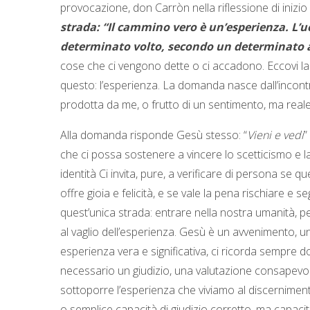
provocazione, don Carròn nella riflessione di iniz
strada: “Il cammino vero è un’esperienza. L’u
determinato volto, secondo un determinato 
cose che ci vengono dette o ci accadono. Eccovi l
questo: l’esperienza. La domanda nasce dall’incont
prodotta da me, o frutto di un sentimento, ma reale
Alla domanda risponde Gesù stesso: “
Vieni e vedi
”
che ci possa sostenere a vincere lo scetticismo e l
identità Ci invita, pure, a verificare di persona se qu
offre gioia e felicità, e se vale la pena rischiare 
quest’unica strada: entrare nella nostra umanità, p
al vaglio dell’esperienza. Gesù è un avvenimento, u
esperienza vera e significativa, ci ricorda sempre d
necessario un giudizio, una valutazione consapevol
sottoporre l’esperienza che viviamo al discerniment
o semplice capacità di giudizio corretto, ma capacit