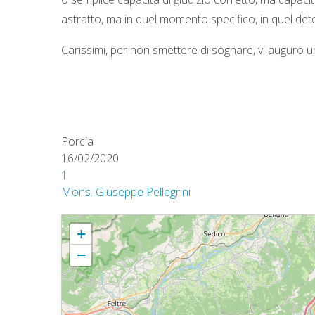
astratto, ma in quel momento specifico, in quel dete
Carissimi, per non smettere di sognare, vi auguro
Porcia
16/02/2020
1
Mons. Giuseppe Pellegrini
S. Messa nel XV anniversario della morte di don Giussani e nel 38
+
−