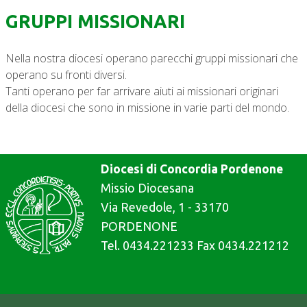
GRUPPI MISSIONARI
Nella nostra diocesi operano parecchi gruppi missionari che
operano su fronti diversi.
Tanti operano per far arrivare aiuti ai missionari originari
della diocesi che sono in missione in varie parti del mondo.
Diocesi di Concordia Pordenone
Missio Diocesana
Via Revedole, 1 - 33170
PORDENONE
Tel. 0434.221233 Fax 0434.221212