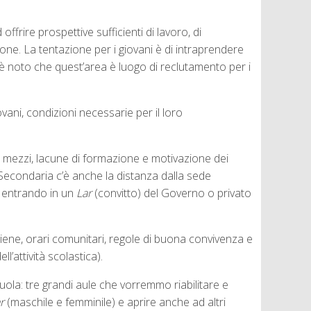
rire prospettive sufficienti di lavoro, di
ne. La tentazione per i giovani è di intraprendere
i (è noto che quest’area è luogo di reclutamento per i
ni, condizioni necessarie per il loro
 e mezzi, lacune di formazione e motivazione dei
la Secondaria c’è anche la distanza dalla sede
o entrando in un
Lar
(convitto) del Governo o privato
iene, orari comunitari, regole di buona convivenza e
attività scolastica).
uola: tre grandi aule che vorremmo riabilitare e
r
(maschile e femminile) e aprire anche ad altri