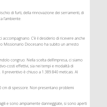
ischio di furti, della rinnovazione dei serramenti, di
za l’ambiente.
 ci accompagnano. C’è il desiderio di ricevere anche
entro Missionario Diocesano ha subito un arresto
endolo congruo. Nella scelta dell’impresa, ci siamo
vo-costi effettivi, sia nei tempi e modalità di
. Il preventivo è chiuso a 1.389.840 meticais. Al
ca 50 cm di spessore. Non presentano problemi
fragili e sono ampiamente danneggiate, si sono aperti