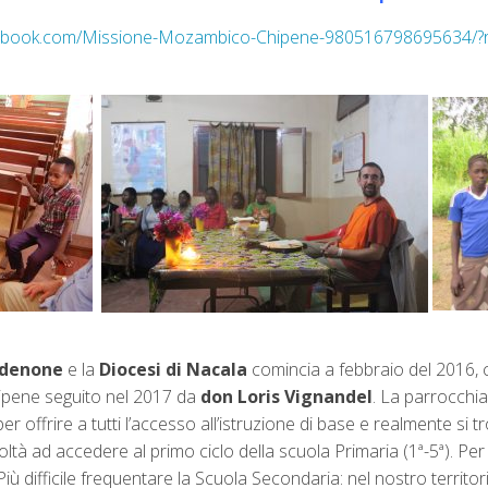
cebook.com/Missione-Mozambico-Chipene-980516798695634/?re
rdenone
e la
Diocesi di Nacala
comincia a febbraio del 2016, c
hipene seguito nel 2017 da
don Loris Vignandel
. La parrocchia 
r offrire a tutti l’accesso all’istruzione di base e realmente si 
 ad accedere al primo ciclo della scuola Primaria (1ª-5ª). Per il
iù difficile frequentare la Scuola Secondaria: nel nostro territ