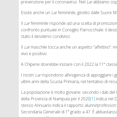
prevenzione per il coronavirus. Nel
Lar
abbiamo ospit
Esiste anche un
Lar
femminile, gestito dalle Suore 
Il
Lar
femminile risponde ad una scelta di promozion
confronto puntuale in Consiglio Parrocchiale: il des
stato il desiderio condiviso.
Il
Lar
maschile tocca anche un aspetto “affettivo”: mol
vivo e positivo.
A Chipene dovrebbe iniziare con il 2022 la 11ª clas
I nostri
Lar
rispondono all’esigenza di appoggiare i gi
ultimi anni della Scuola Primaria, nel tentativo di r
La popolazione è molto giovane: secondo i dati del C
della Provincia di Nampula per il 2020
[1]
indica nel 
stesso Annuario indica il rapporto alunni/professori 
Secondaria Generale di 1º grado a 47. È abbastanza 