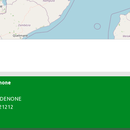
enone
PORDENONE
221212