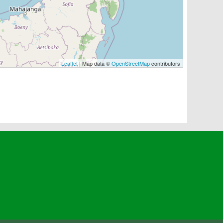
Leaflet
| Map data ©
OpenStreetMap
contributors