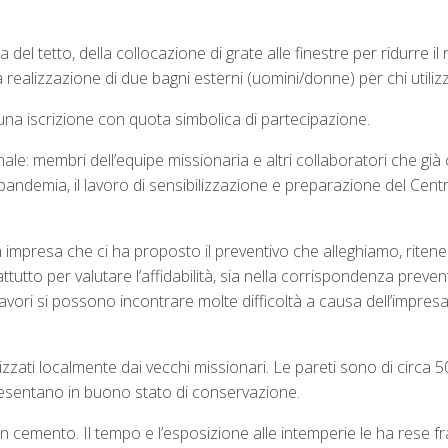
el tetto, della collocazione di grate alle finestre per ridurre il r
 realizzazione di due bagni esterni (uomini/donne) per chi utiliz
e una iscrizione con quota simbolica di partecipazione.
le: membri dell’equipe missionaria e altri collaboratori che già
la pandemia, il lavoro di sensibilizzazione e preparazione del C
a impresa che ci ha proposto il preventivo che alleghiamo, riten
utto per valutare l’affidabilità, sia nella corrispondenza preventi
lavori si possono incontrare molte difficoltà a causa dell’impresa
ealizzati localmente dai vecchi missionari. Le pareti sono di cir
 presentano in buono stato di conservazione.
in cemento. Il tempo e l’esposizione alle intemperie le ha rese 