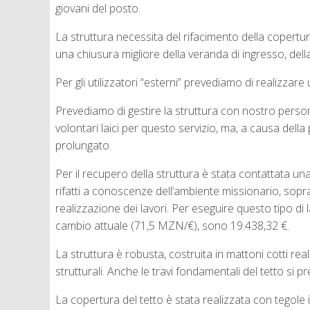
giovani del posto.
La struttura necessita del rifacimento della copertura d
una chiusura migliore della veranda di ingresso, della
Per gli utilizzatori “esterni” prevediamo di realizzar
Prevediamo di gestire la struttura con nostro persona
volontari laici per questo servizio, ma, a causa del
prolungato.
Per il recupero della struttura è stata contattata un
rifatti a conoscenze dell’ambiente missionario, sopratt
realizzazione dei lavori. Per eseguire questo tipo di 
cambio attuale (71,5 MZN/€), sono 19.438,32 €.
La struttura è robusta, costruita in mattoni cotti r
strutturali. Anche le travi fondamentali del tetto si
La copertura del tetto è stata realizzata con tegole 