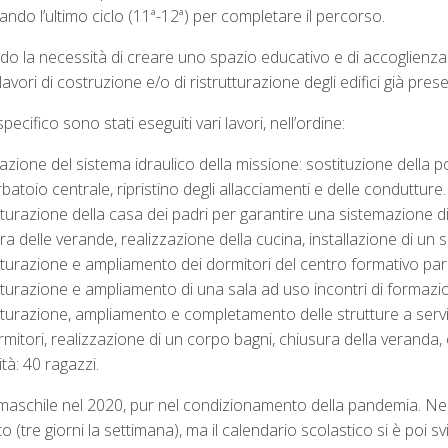
do l’ultimo ciclo (11ª-12ª) per completare il percorso.
do la necessità di creare uno spazio educativo e di accoglienza
lavori di costruzione e/o di ristrutturazione degli edifici già prese
pecifico sono stati eseguiti vari lavori, nell’ordine:
itazione del sistema idraulico della missione: sostituzione de
rbatoio centrale, ripristino degli allacciamenti e delle condutture.
tturazione della casa dei padri per garantire una sistemazione d
ra delle verande, realizzazione della cucina, installazione di un s
tturazione e ampliamento dei dormitori del centro formativo parr
tturazione e ampliamento di una sala ad uso incontri di formazion
tturazione, ampliamento e completamento delle strutture a serv
rmitori, realizzazione di un corpo bagni, chiusura della veranda, 
tà: 40 ragazzi.
aschile nel 2020, pur nel condizionamento della pandemia. Nel 
tto (tre giorni la settimana), ma il calendario scolastico si è po