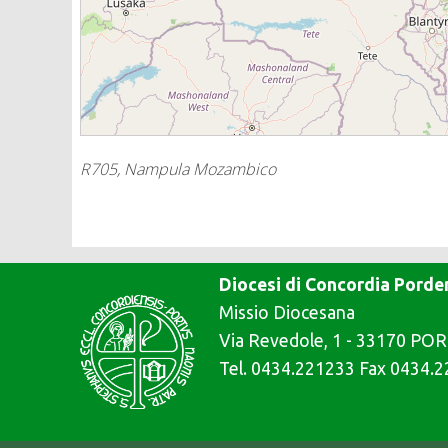
R705, Nampula Mozambico
Diocesi di Concordia Pord
Missio Diocesana
Via Revedole, 1 - 33170 
Tel. 0434.221233 Fax 0434.