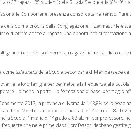
ato 37 ragazzi: 35 studenti della Scuola Secondaria (8ª-10ª class
Missionarie Comboniane, presenza consolidata nel tempo. Pure
e della donna propria della Congregazione. Il
Lar
maschile è sta
iderio di offrire anche ai ragazzi una opportunità di formazion
ti genitori e professori dei nostri ragazzi hanno studiato qui e 
se, come
sala anexa
della Scuola Secondaria di Memba (sede del D
ovani e le loro famiglie per permettere la frequenza alla Scuola
ecuperare – almeno in parte – la formazione di base, per meglio a
ensimento 2017, in provincia di Nampula il 48,8% della popolazio
Distretto di Memba una popolazione tra 0 e 14 anni di 182.162 p
nella Scuola Primaria di 1º grado a 83 alunni per professore; nel
frequente che nelle prime classi i professori debbano gestire gr