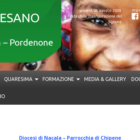
giovedì 06 agosto 2026
CESANO
Festa della Trasfigurazione del
F
Signore
a – Pordenone
QUARESIMA
FORMAZIONE
MEDIA & GALLERY
DO
IO
Diocesi di Nacala – Parrocchia di Chipene