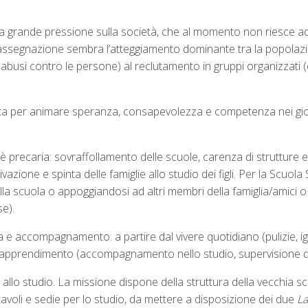
 grande pressione sulla società, che al momento non riesce ad off
 rassegnazione sembra l’atteggiamento dominante tra la popolazio
altri abusi contro le persone) al reclutamento in gruppi organizzat
ta per animare speranza, consapevolezza e competenza nei giova
 è precaria: sovraffollamento delle scuole, carenza di strutture
vazione e spinta delle famiglie allo studio dei figli. Per la Scuo
lla scuola o appoggiandosi ad altri membri della famiglia/amici 
e).
 e accompagnamento: a partire dal vivere quotidiano (pulizie, ig
apprendimento (accompagnamento nello studio, supervisione dell’
llo studio. La missione dispone della struttura della vecchia sc
, tavoli e sedie per lo studio, da mettere a disposizione dei due
La