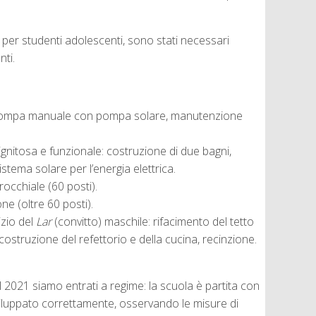
 per studenti adolescenti, sono
stati necessari
nti.
lla pompa manuale con pompa solare, manutenzione
ignitosa e funzionale: costruzione di due bagni,
istema solare per l’energia elettrica.
occhiale (60 posti).
e (oltre 60 posti).
izio del
Lar
(convitto) maschile: rifacimento del tetto
costruzione del refettorio e della cucina, recinzione.
2021 siamo entrati a regime: la scuola è partita con
i sviluppato correttamente, osservando le misure di