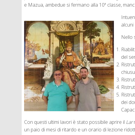
e Mazua, ambedue si fermano alla 10ª classe, mancan
Intuen
alcuni 
Nello s
Riabil
del se
Ristru
chiusu
Ristru
Ristru
Ristru
dei do
Capaci
Con questi ultimi lavori è stato possibile aprire il
Lar
m
un paio di mesi di ritardo e un orario di lezione rido