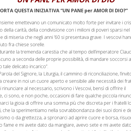
RTA QUESTA INIZIATIVA “UN PANE per AMOR DI DIO?”
 insieme emettevano un comunicato molto forte per invitare i cris
 della carità, della condivisione con i milioni di poveri sparsi 
di miseria che negli anni ’60 si presentava grave. I vescovi hann
uto fra chiese sorelle.
e durante la tremenda carestia che al tempo dell’imperatore Clau
ciascuno a seconda delle proprie possibilità, di mandare soccorsi a
 tale delicato incarico”.
la del Signore, la Liturgia, il cammino di riconciliazione, l’invit
a creare in noi un cuore aperto e sensibile alle necessità dei frate
rinunciare al necessario, scrivono i Vescovi, bensì di offrire il
, ci sono, e non poche, occasioni di fare qualche piccola rinunc
i la gioia di offrire una somma più che discreta per i fratelli lo
oi, che la sperimentiamo nella sovrabbondanza dei suoi doni e de
ismo o da grettezza, a spronarci ad aprire cuore e borsa, risuo
vo fame e mi avete dato da mangiare, avevo sete e mi avete dat