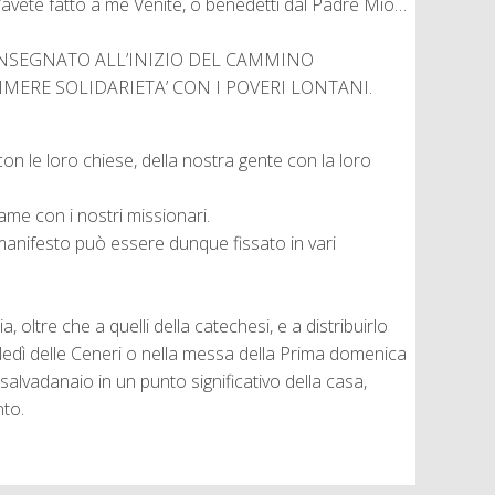
, l’avete fatto a me Venite, o benedetti dal Padre Mio…
CONSEGNATO ALL’INIZIO DEL CAMMINO
MERE SOLIDARIETA’ CON I POVERI LONTANI.
on le loro chiese, della nostra gente con la loro
me con i nostri missionari.
 manifesto può essere dunque fissato in vari
 oltre che a quelli della catechesi, e a distribuirlo
ledì delle Ceneri o nella messa della Prima domenica
salvadanaio in un punto significativo della casa,
nto.