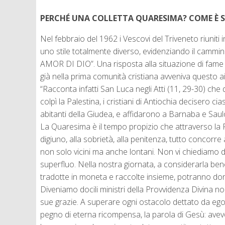
PERCHÉ UNA COLLETTA QUARESIMA? COME È SO
Nel febbraio del 1962 i Vescovi del Triveneto riuniti
uno stile totalmente diverso, evidenziando il cammino
AMOR DI DIO”. Una risposta alla situazione di fame e 
già nella prima comunità cristiana avveniva questo ai
“Racconta infatti San Luca negli Atti (11, 29-30) ch
colpì la Palestina, i cristiani di Antiochia decisero 
abitanti della Giudea, e affidarono a Barnaba e Saulo
La Quaresima è il tempo propizio che attraverso la Paro
digiuno, alla sobrietà, alla penitenza, tutto concorre 
non solo vicini ma anche lontani. Non vi chiediamo di 
superfluo. Nella nostra giornata, a considerarla bene
tradotte in moneta e raccolte insieme, potranno donarc
Diveniamo docili ministri della Provvidenza Divina n
sue grazie. A superare ogni ostacolo dettato da ego
pegno di eterna ricompensa, la parola di Gesù: ave