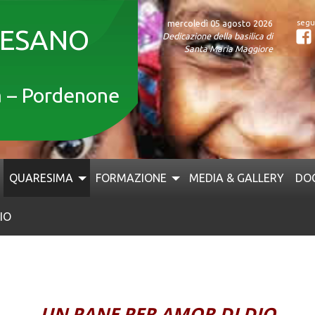
mercoledì 05 agosto 2026
CESANO
Dedicazione della basilica di
F
Santa Maria Maggiore
a – Pordenone
QUARESIMA
FORMAZIONE
MEDIA & GALLERY
DO
IO
UN PANE PER AMOR DI DIO