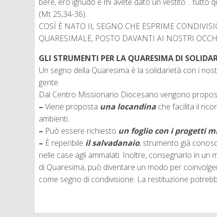
bere, ero ignudo e mi avete dato un vestito… tutto que
(Mt 25,34-36).
COSÌ È NATO IL SEGNO CHE ESPRIME CONDIVIS
QUARESIMALE, POSTO DAVANTI AI NOSTRI OCCHI
GLI STRUMENTI PER LA QUARESIMA DI SOLIDAR
Un segno della Quaresima è la solidarietà con i nost
gente.
Dal Centro Missionario Diocesano vengono proposti d
–
Viene proposta
una
l
ocandina
che facilita il r
ambienti.
–
Può essere richiesto
un foglio con i progetti m
–
È reperibile
il salvadanaio
, strumento già conosci
nelle case agli ammalati. Inoltre, consegnarlo in u
di Quaresima, può diventare un modo per coinvolgere t
come segno di condivisione. La restituzione potrebbe