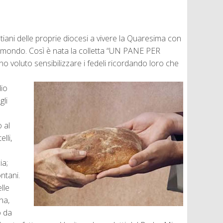
tiani delle proprie diocesi a vivere la Quaresima con
nel mondo. Così è nata la colletta “UN PANE PER
o voluto sensibilizzare i fedeli ricordando loro che
dio
gli
o al
lli,
ia;
ntani.
lle
na,
o da