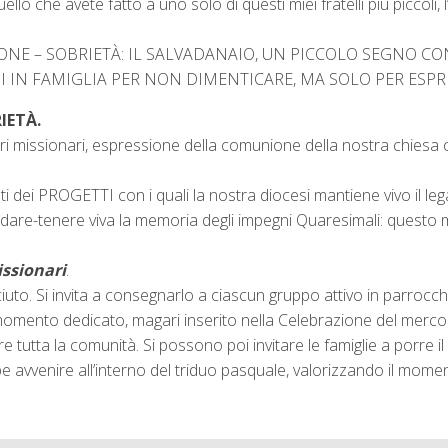
llo che avete fatto a uno solo di questi miei fratelli più piccoli
IONE – SOBRIETÀ: IL SALVADANAIO, UN PICCOLO SEGNO 
 IN FAMIGLIA PER NON DIMENTICARE, MA SOLO PER ESPRI
IETÀ.
ri missionari, espressione della comunione della nostra chiesa c
ei PROGETTI con i quali la nostra diocesi mantiene vivo il lega
icordare-tenere viva la memoria degli impegni Quaresimali: questo
issionari
.
uto. Si invita a consegnarlo a ciascun gruppo attivo in parrocchia,
n momento dedicato, magari inserito nella Celebrazione del merco
utta la comunità. Si possono poi invitare le famiglie a porre il 
 avvenire all’interno del triduo pasquale, valorizzando il mome