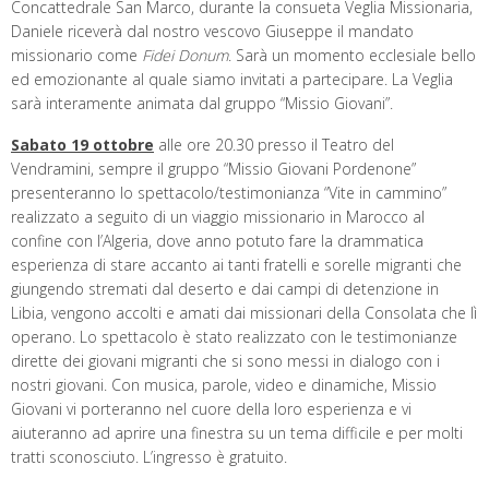
Concattedrale San Marco, durante la consueta Veglia Missionaria,
Daniele riceverà dal nostro vescovo Giuseppe il mandato
missionario come
Fidei Donum
. Sarà un momento ecclesiale bello
ed emozionante al quale siamo invitati a partecipare. La Veglia
sarà interamente animata dal gruppo “Missio Giovani”.
Sabato 19 ottobre
alle ore 20.30 presso il Teatro del
Vendramini, sempre il gruppo “Missio Giovani Pordenone”
presenteranno lo spettacolo/testimonianza “Vite in cammino”
realizzato a seguito di un viaggio missionario in Marocco al
confine con l’Algeria, dove anno potuto fare la drammatica
esperienza di stare accanto ai tanti fratelli e sorelle migranti che
giungendo stremati dal deserto e dai campi di detenzione in
Libia, vengono accolti e amati dai missionari della Consolata che lì
operano. Lo spettacolo è stato realizzato con le testimonianze
dirette dei giovani migranti che si sono messi in dialogo con i
nostri giovani. Con musica, parole, video e dinamiche, Missio
Giovani vi porteranno nel cuore della loro esperienza e vi
aiuteranno ad aprire una finestra su un tema difficile e per molti
tratti sconosciuto. L’ingresso è gratuito.