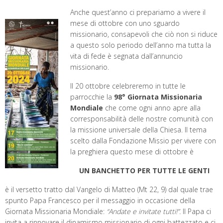
Anche quest’anno ci prepariamo a vivere il
mese di ottobre con uno sguardo
missionario, consapevoli che ciò non si riduce
a questo solo periodo dell’anno ma tutta la
vita di fede è segnata dall’annuncio
missionario.
Il 20 ottobre celebreremo in tutte le
parrocchie la
98° Giornata Missionaria
Mondiale
che come ogni anno apre alla
corresponsabilità delle nostre comunità con
la missione universale della Chiesa. Il tema
scelto dalla Fondazione Missio per vivere con
la preghiera questo mese di ottobre è
UN BANCHETTO PER TUTTE LE GENTI
è il versetto tratto dal Vangelo di Matteo (Mt 22, 9) dal quale trae
spunto Papa Francesco per il messaggio in occasione della
Giornata Missionaria Mondiale:
“Andate e invitate tutti!”.
Il Papa ci
invita a rinnovare il dinamismo missionario di ogni battezzato e ci