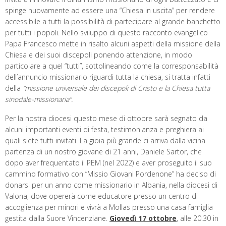
spinge nuovamente ad essere una “Chiesa in uscita” per rendere
accessibile a tutti la possibilità di partecipare al grande banchetto
per tutti i popoli. Nello sviluppo di questo racconto evangelico
Papa Francesco mette in risalto alcuni aspetti della missione della
Chiesa e dei suoi discepoli ponendo attenzione, in modo
particolare a quel “tutti”, sottolineando come la corresponsabilità
dell’annuncio missionario riguardi tutta la chiesa, si tratta infatti
della
“missione universale dei discepoli di Cristo e la Chiesa tutta
sinodale-missionaria”.
Per la nostra diocesi questo mese di ottobre sarà segnato da
alcuni importanti eventi di festa, testimonianza e preghiera ai
quali siete tutti invitati. La gioia più grande ci arriva dalla vicina
partenza di un nostro giovane di 21 anni, Daniele Sartor, che
dopo aver frequentato il PEM (nel 2022) e aver proseguito il suo
cammino formativo con “Missio Giovani Pordenone” ha deciso di
donarsi per un anno come missionario in Albania, nella diocesi di
Valona, dove opererà come educatore presso un centro di
accoglienza per minori e vivrà a Mollas presso una casa famiglia
gestita dalla Suore Vincenziane.
Giovedì 17 ottobre
, alle 20.30 in